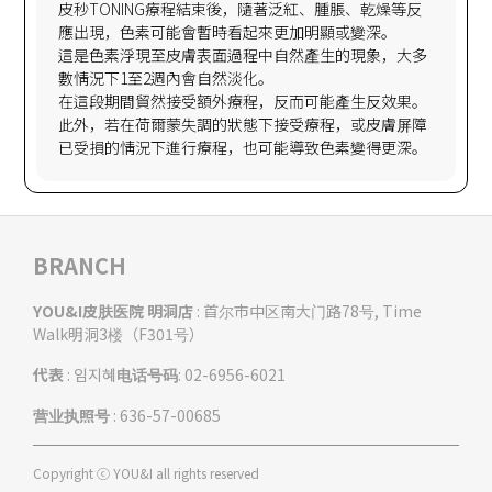
皮秒TONING療程結束後，隨著泛紅、腫脹、乾燥等反
應出現，色素可能會暫時看起來更加明顯或變深。
這是色素浮現至皮膚表面過程中自然產生的現象，大多
數情況下1至2週內會自然淡化。
在這段期間貿然接受額外療程，反而可能產生反效果。
此外，若在荷爾蒙失調的狀態下接受療程，或皮膚屏障
BRANCH
YOU&I皮肤医院 明洞店
: 首尔市中区南大门路78号, Time
Walk明洞3楼（F301号）
代表
: 임지혜
电话号码
: 02-6956-6021
营业执照号
: 636-57-00685
Copyright ⓒ YOU&I all rights reserved