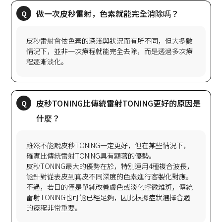
皮秒雷射會依色素的深淺與狀況而有所不同，但大多數
情況下，並非一次療程就能完全去除，而是透過多次療
皮秒TONING比傳統雷射TONING更好的原因是
雖然不能說皮秒TONING一定更好，但在某些情況下，
確實比傳統雷射TONING具有顯著的優勢。
皮秒TONING最大的優勢在於，特別運用4種複合波長，
能針對從表皮到真皮不同深度的色素進行客製化對應。
不過，若目的僅是單純改善膚色或淡化輕微雜斑，傳統
雷射TONING也可能已經足夠，因此根據症狀選擇合適